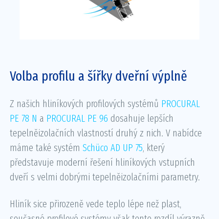
Volba profilu a šířky dveřní výplně
Z našich hliníkových profilových systémů
PROCURAL
PE 78 N
a
PROCURAL PE 96
dosahuje lepších
tepelněizolačních vlastností druhý z nich. V nabídce
máme také systém
Schüco AD UP 75
, který
představuje moderní řešení hliníkových vstupních
dveří s velmi dobrými tepelněizolačními parametry.
Hliník sice přirozeně vede teplo lépe než plast,
současné profilové systémy však tento rozdíl výrazně