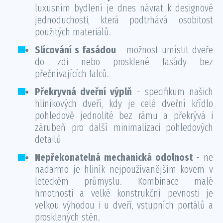
luxusním bydlení je dnes návrat k designové
jednoduchosti, která podtrhává osobitost
použitých materiálů.
Slícování s fasádou
- možnost umístit dveře
do zdi nebo prosklené fasády bez
přečnívajících falců.
Překryvná dveřní výplň
- specifikum našich
hliníkových dveří, kdy je celé dveřní křídlo
pohledově jednolité bez rámu a překrývá i
zárubeň pro další minimalizaci pohledových
detailů
Nepřekonatelná mechanická odolnost
- ne
nadarmo je hliník nejpoužívanějším kovem v
leteckém průmyslu. Kombinace malé
hmotnosti a velké konstrukční pevnosti je
velkou výhodou i u dveří, vstupních portálů a
prosklených stěn.