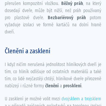
přerušen kompozitní vložkou.
Běžný práh
, na který
dosedají dveře, může být nižší, než práh používaný
pro plastové dveře.
Bezbariérový práh
potom
vyžaduje izolaci ve formě kartáčů na dolní hraně
dveří.
Členění a zasklení
I když ničím nerušená jednolitost hliníkových dveří je
tím, co hliník odlišuje od ostatních materiálů a také
tím, co lidé nejčastěji chtějí, hliníkové dveře přirozeně
nabízejí i různé formy
členění
a
prosklení
.
U zasklení je možné volit mezi
dvojsklem a trojsklem
a v případě zvýšených požadavků na tepelnou izolaci