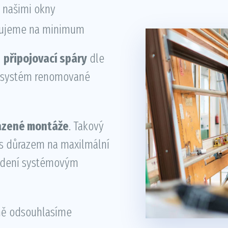
s našimi okny
ukujeme na minimum
 připojovací spáry
dle
e systém renomované
azené montáže
. Takový
s důrazem na maxilmální
vedení systémovým
ně odsouhlasíme