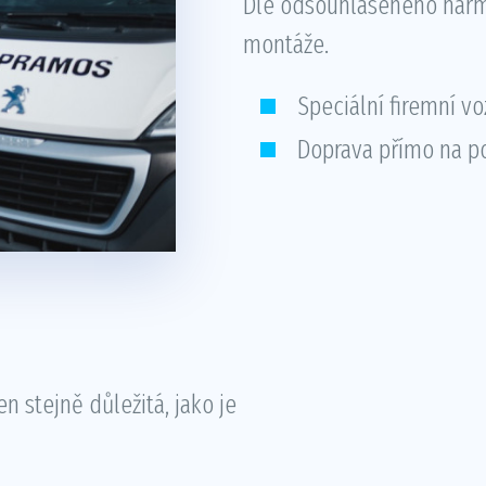
Dle odsouhlaseného har
montáže.
Speciální firemní vo
Doprava přímo na p
 stejně důležitá, jako je