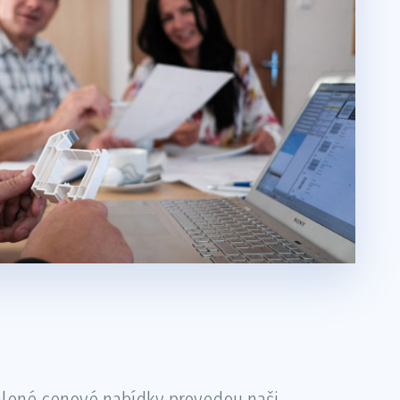
álené cenové nabídky provedou naši