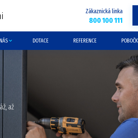
Zákaznická linka
i
800 100 111
 NÁS
DOTACE
REFERENCE
POBOČK
ž, až