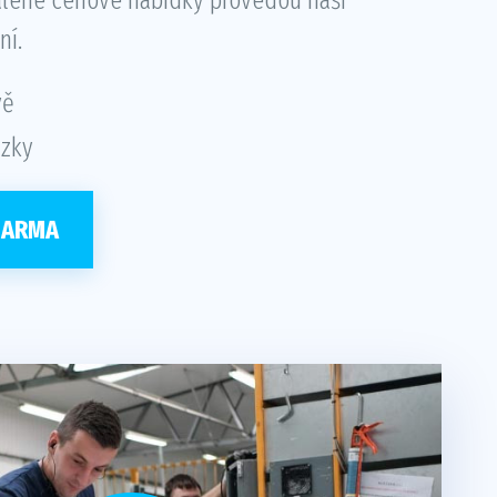
ní.
vě
ázky
DARMA