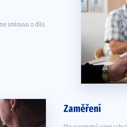
me smlouvu o dílo.
Zaměření
Dle parametrů vámi schv