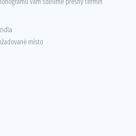
monogramu vám sdělíme přesný termín
zidla
ožadované místo