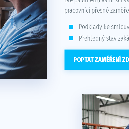
pracovníci přesné zaměře
Podklady ke smlou
Přehledný stav zak
POPTAT ZAMĚŘENÍ Z