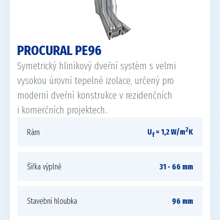
PROCURAL PE96
Symetrický hliníkový dveřní systém s velmi
vysokou úrovní tepelné izolace, určený pro
moderní dveřní konstrukce v rezidenčních
i komerčních projektech.
2
U
= 1,2 W/m
K
Rám
f
Šířka výplně
31 - 66 mm
Stavební hloubka
96 mm