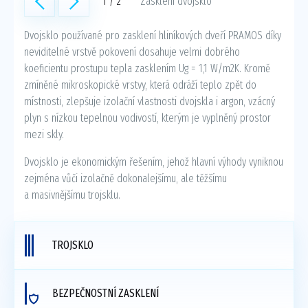
1 / 2
Zasklení dvojsklo
Dvojsklo používané pro zasklení hliníkových dveří PRAMOS díky
neviditelné vrstvě pokovení dosahuje velmi dobrého
koeficientu prostupu tepla zasklením Ug = 1,1 W/m2K. Kromě
zmíněné mikroskopické vrstvy, která odráží teplo zpět do
místnosti, zlepšuje izolační vlastnosti dvojskla i argon, vzácný
plyn s nízkou tepelnou vodivostí, kterým je vyplněný prostor
mezi skly.
Dvojsklo je ekonomickým řešením, jehož hlavní výhody vyniknou
zejména vůči izolačně dokonalejšímu, ale těžšímu
a masivnějšímu trojsklu.
TROJSKLO
BEZPEČNOSTNÍ ZASKLENÍ