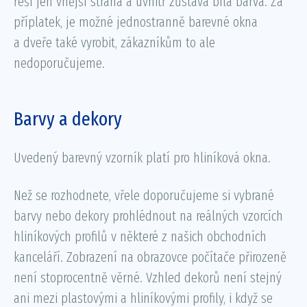
řeší jen vnější strana a uvnitř zůstává bílá barva. Za
příplatek, je možné jednostranně barevné okna
a dveře také vyrobit, zákazníkům to ale
nedoporučujeme.
Barvy a dekory
Uvedený barevný vzorník platí pro hliníková okna.
Než se rozhodnete, vřele doporučujeme si vybrané
barvy nebo dekory prohlédnout na reálných vzorcích
hliníkových profilů v některé z našich obchodních
kanceláří. Zobrazení na obrazovce počítače přirozeně
není stoprocentně věrné. Vzhled dekorů není stejný
ani mezi plastovými a hliníkovými profily, i když se