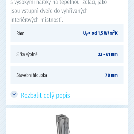
s vysokými nároky na tepelnou izolaci, jako
jsou vstupní dveře do vyhřívaných
interiérových místností.
2
U
= od 1,5 W/m
K
Rám
f
Šířka výplně
23 - 61 mm
Stavební hloubka
78 mm
Rozbalit celý popis