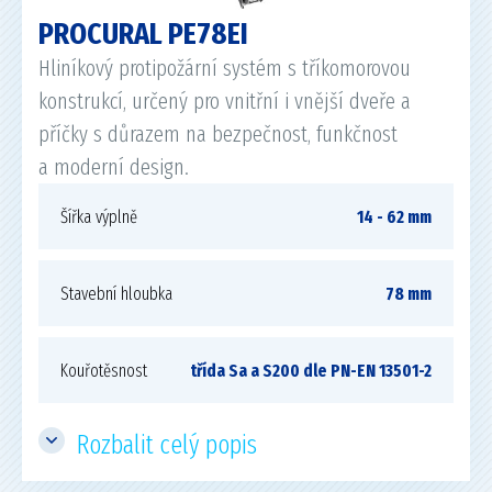
PROCURAL PE78EI
Hliníkový protipožární systém s tříkomorovou
konstrukcí, určený pro vnitřní i vnější dveře a
příčky s důrazem na bezpečnost, funkčnost
a moderní design.
Šířka výplně
14 - 62 mm
Stavební hloubka
78 mm
Kouřotěsnost
třída Sa a S200 dle PN-EN 13501-2
Rozbalit celý popis