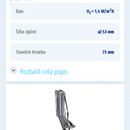
2
U
= 1,4 W/m
K
Rám
f
Šířka výplně
až 53 mm
Stavební hloubka
75 mm
Rozbalit celý popis