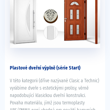
Plastové dveřní výplně (série Start)
V této kategorii (dříve nazývané Clasic a Technic)
vyrábíme dveře s estetickými prolisy, věrně
napodobující klasickou dveřní konstrukci.
Povaha materiálu, jímž jsou termoplasty
ABS/PMMA není vhodná pro použití barevných