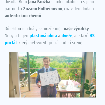
divadla Brno
Jana Brožka
shodou okolností s jeho
partnerku
Zuzanu Holbeinovou
, což videu dodalo
autentickou chemii
.
Důležitou roli hrály samozřejmě i
naše výrobky
.
Nebyla to jen
plastová okna
a
dveře
, ale také
HS
portál
, který měl využití při zásnubní scéně.