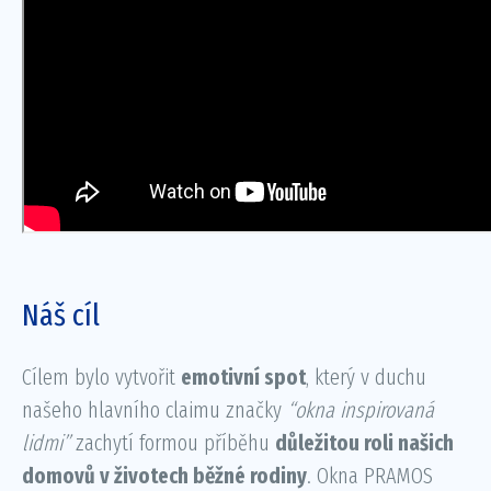
Náš cíl
Cílem bylo vytvořit
emotivní spot
, který v duchu
našeho hlavního claimu značky
“okna inspirovaná
lidmi”
zachytí formou příběhu
důležitou roli našich
domovů v životech běžné rodiny
. Okna PRAMOS