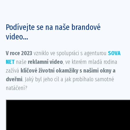
Podívejte se na naše brandové
video…
V roce 2023
vzniklo ve spolupráci s agenturou
SOVA
NET
naše
reklamní video
, ve kterém mladá rodina
zažívá
klíčové životní okamžiky s našimi okny a
dveřmi
. Jaký byl jeho cíl a jak probíhalo samotné
natáčení?