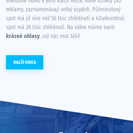
Brandové video a jeho kratší verze, které vznikly pro
reklamy, zaznamenávají velký úspěch. Půlminutový
spot má již více než 56 tisíc zhlédnutí a 42sekundový
spot má 28 tisíc zhlédnutí. Na video máme navíc
krásné ohlasy
, což nás moc těší!
DALŠÍ VIDEA