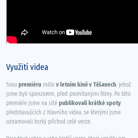
Využití videa
Svou
premiéru
mělo
v letním kině v Těšanech
, jehož
jsme byli sponzorem, před promítanými filmy. Po této
premiéře jsme na sítě
publikovali krátké spoty
představujících z hlavního videa, se kterými jsme
oznamovali brzký příchod celé verze.