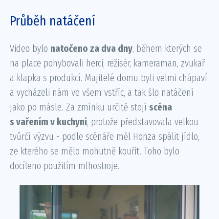
Průběh natáčení
Video bylo
natočeno za dva dny
, během kterých se
na place pohybovali herci, režisér, kameraman, zvukař
a klapka s produkcí. Majitelé domu byli velmi chápaví
a vycházeli nám ve všem vstříc, a tak šlo natáčení
jako po másle. Za zmínku určitě stojí
scéna
s vařením v kuchyni
, protože představovala velkou
tvůrčí výzvu - podle scénáře měl Honza spálit jídlo,
ze kterého se mělo mohutně kouřit. Toho bylo
docíleno použitím mlhostroje.