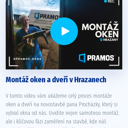
Montáž oken a dveří v Hrazanech
V tomto videu vám ukážeme celý proces montáže
oken a dveří na novostavbě pana Procházky, který si
vybral okna od nás. Uvidíte nejen samotnou montáž,
ale i klíčovou fázi zaměření na stavbě, kde náš