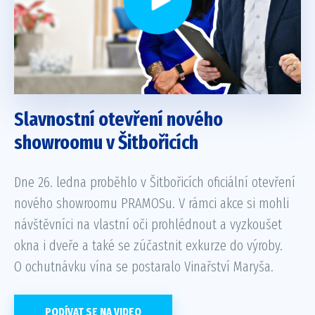
Slavnostní otevření nového
showroomu v Šitbořicích
Dne 26. ledna proběhlo v Šitbořicích oficiální otevření
nového showroomu PRAMOSu. V rámci akce si mohli
návštěvníci na vlastní oči prohlédnout a vyzkoušet
okna i dveře a také se zúčastnit exkurze do výroby.
O ochutnávku vína se postaralo Vinařství Maryša.
PODÍVAT SE NA VIDEO