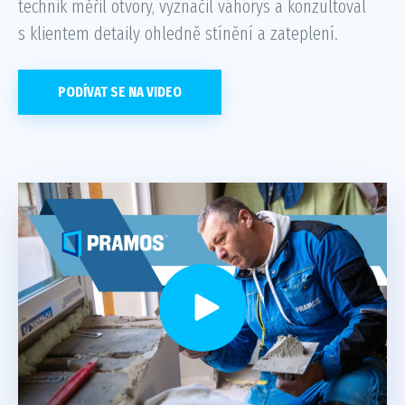
technik měřil otvory, vyznačil váhorys a konzultoval
s klientem detaily ohledně stínění a zateplení.
PODÍVAT SE NA VIDEO