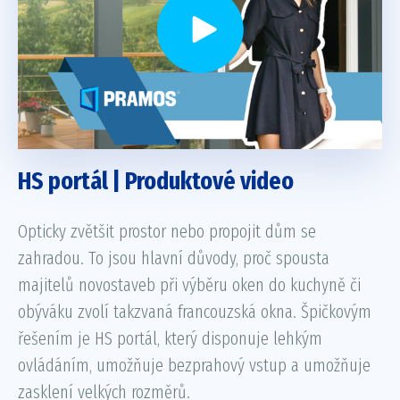
HS portál | Produktové video
Opticky zvětšit prostor nebo propojit dům se
zahradou. To jsou hlavní důvody, proč spousta
majitelů novostaveb při výběru oken do kuchyně či
obýváku zvolí takzvaná francouzská okna. Špičkovým
řešením je HS portál, který disponuje lehkým
ovládáním, umožňuje bezprahový vstup a umožňuje
zasklení velkých rozměrů.