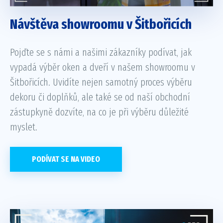
Návštěva showroomu v Šitbořicích
Pojďte se s námi a našimi zákazníky podívat, jak
vypadá výběr oken a dveří v našem showroomu v
Šitbořicích. Uvidíte nejen samotný proces výběru
dekoru či doplňků, ale také se od naší obchodní
zástupkyně dozvíte, na co je při výběru důležité
myslet.
PODÍVAT SE NA VIDEO