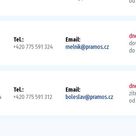
od
dn
Tel.:
Email:
do
+420 775 591 324
melnik@pramos.cz
do 
dn
Tel.:
Email:
zít
4
+420 775 591 312
boleslav@pramos.cz
od