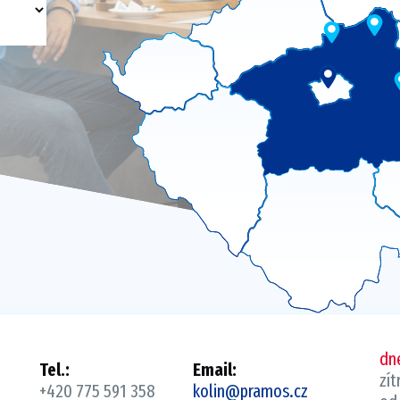
dn
Tel.:
Email:
zít
+420 775 591 358
kolin@pramos.cz