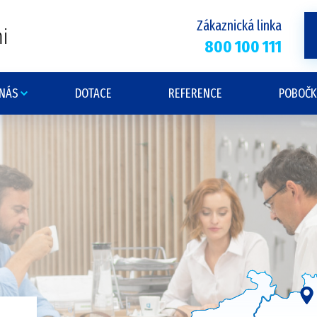
Zákaznická linka
i
800 100 111
 NÁS
DOTACE
REFERENCE
POBOČK