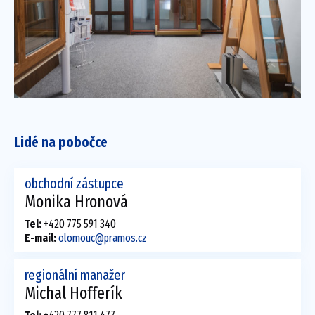
Lidé na pobočce
obchodní zástupce
Monika Hronová
Tel:
+420 775 591 340
E-mail:
olomouc@pramos.cz
regionální manažer
Michal Hofferík