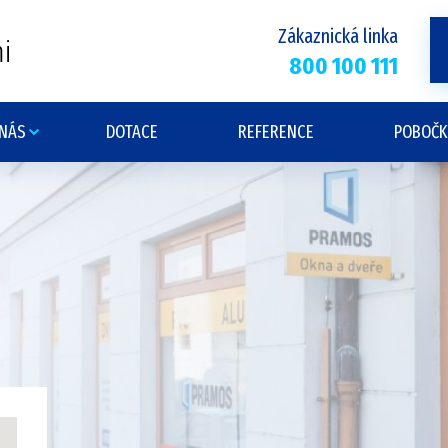
Zákaznická linka
i
800 100 111
 NÁS
DOTACE
REFERENCE
POBOČK