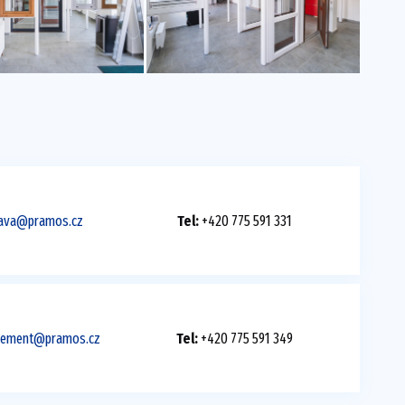
hlava@pramos.cz
Tel:
+420 775 591 331
klement@pramos.cz
Tel:
+420 775 591 349