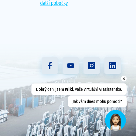
další pobočky
Dobrý den, jsem 
Wiki
, vaše virtuální AI asistentka.
Jak vám dnes mohu pomoci?