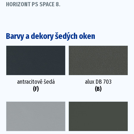
HORIZONT PS SPACE 8.
Barvy a dekory šedých oken
antracitově šedá
alux DB 703
(F)
(B)