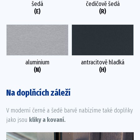
šedá
čedičově šedá
(E)
(R)
aluminium
antracitově hladká
(N)
(H)
Na doplňcích záleží
V moderní černé a šedé barvě nabízíme také doplňky
jako jsou
kliky a kovaní.